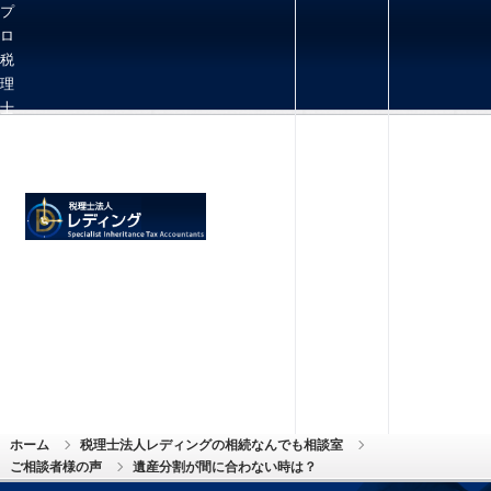
プ
ロ
税
理
士
向
け
相
続
お問い合わせ
メニュー
実
務
情
報
を
多
数
発
信
ホーム
税理士法人レディングの相続なんでも相談室
ご相談者様の声
遺産分割が間に合わない時は？