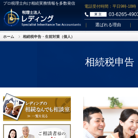
プロ税理士向け相続実務情報を多数発信
電話受付時間：平日9時-18時
03-6265-490
東京
選ばれる理由
ホーム
相続税申告・生前対策（個人）
相続税申告