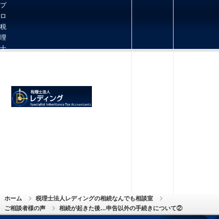
プ
ロ
税
理
士
向
け
相
続
お問い合わせ
メニュー
実
務
情
報
を
多
数
発
信
ホーム
税理士法人レディングの相続なんでも相談室
ご相談者様の声
相続が起きた後…申告以外の手続きについて②