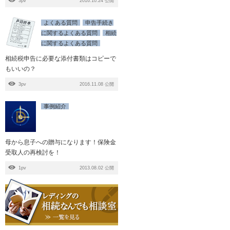
3pv
2016.10.24 公開
よくある質問
申告手続き
に関するよくある質問
相続
に関するよくある質問
相続税申告に必要な添付書類はコピーで
もいいの？
3pv
2016.11.08 公開
事例紹介
母から息子への贈与になります！保険金
受取人の再検討を！
1pv
2013.08.02 公開