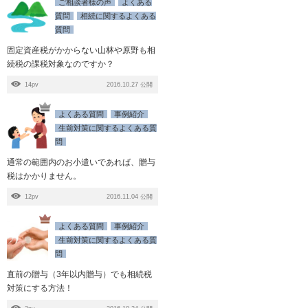
ご相談者様の声
よくある
質問
相続に関するよくある
質問
固定資産税がかからない山林や原野も相
続税の課税対象なのですか？
14pv
2016.10.27 公開
よくある質問
事例紹介
生前対策に関するよくある質
問
通常の範囲内のお小遣いであれば、贈与
税はかかりません。
12pv
2016.11.04 公開
よくある質問
事例紹介
生前対策に関するよくある質
問
直前の贈与（3年以内贈与）でも相続税
対策にする方法！